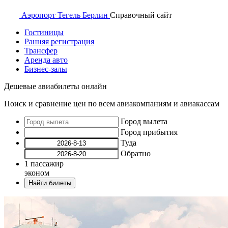
Аэропорт
Тегель Берлин
Справочный
сайт
Гостиницы
Ранняя регистрация
Трансфер
Аренда авто
Бизнес-залы
Дешевые авиабилеты онлайн
Поиск и сравнение цен по всем авиакомпаниям и авиакассам
Город вылета
Город прибытия
Туда
Обратно
1
пассажир
эконом
Найти билеты