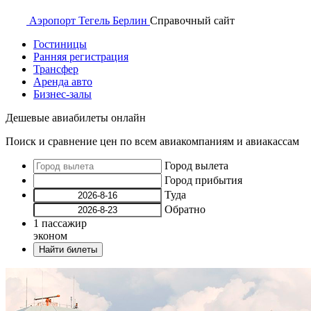
Аэропорт
Тегель Берлин
Справочный
сайт
Гостиницы
Ранняя регистрация
Трансфер
Аренда авто
Бизнес-залы
Дешевые авиабилеты онлайн
Поиск и сравнение цен по всем авиакомпаниям и авиакассам
Город вылета
Город прибытия
Туда
Обратно
1
пассажир
эконом
Найти билеты