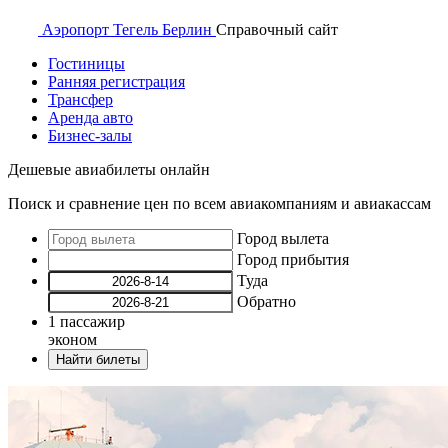
Аэропорт
Тегель Берлин
Справочный
сайт
Гостиницы
Ранняя регистрация
Трансфер
Аренда авто
Бизнес-залы
Дешевые авиабилеты онлайн
Поиск и сравнение цен по всем авиакомпаниям и авиакассам
Город вылета
Город прибытия
Туда
Обратно
1
пассажир
эконом
Найти билеты